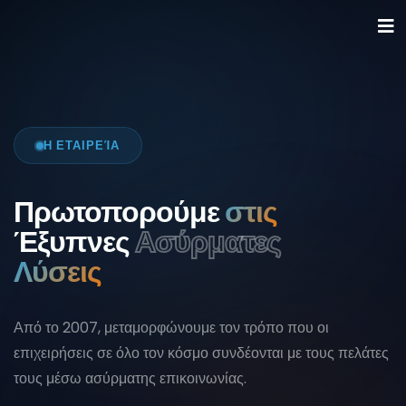
Αρχική
Η Εταιρεία
Λύσεις
Η ΕΤΑΙΡΕΊΑ
Προϊόντα
Πρωτοπορούμε
στις
Όροι Εγγύησης
Έξυπνες
Ασύρματες
Επικοινωνία
Λύσεις
EN
Από το 2007, μεταμορφώνουμε τον τρόπο που οι
επιχειρήσεις σε όλο τον κόσμο συνδέονται με τους πελάτες
τους μέσω ασύρματης επικοινωνίας.