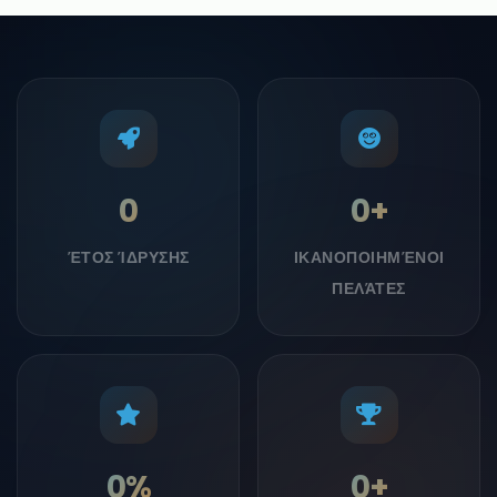
0
0
+
ΈΤΟΣ ΊΔΡΥΣΗΣ
ΙΚΑΝΟΠΟΙΗΜΈΝΟΙ
ΠΕΛΆΤΕΣ
0
%
0
+