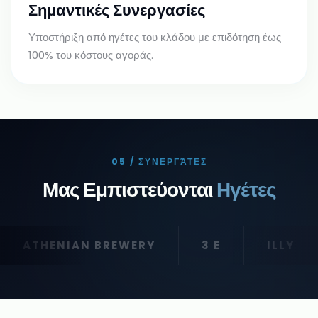
Σημαντικές Συνεργασίες
Υποστήριξη από ηγέτες του κλάδου με επιδότηση έως
100% του κόστους αγοράς.
05 / ΣΥΝΕΡΓΆΤΕΣ
Μας Εμπιστεύονται
Ηγέτες
ATHENIAN BREWERY
3 E
ILLY