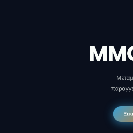
MMC
Μεταμ
παραγγε
Ξεκ