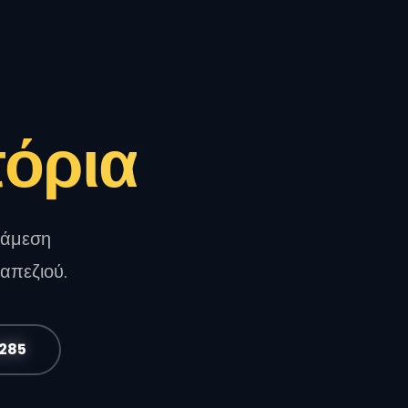
τόρια
 άμεση
απεζιού.
1285